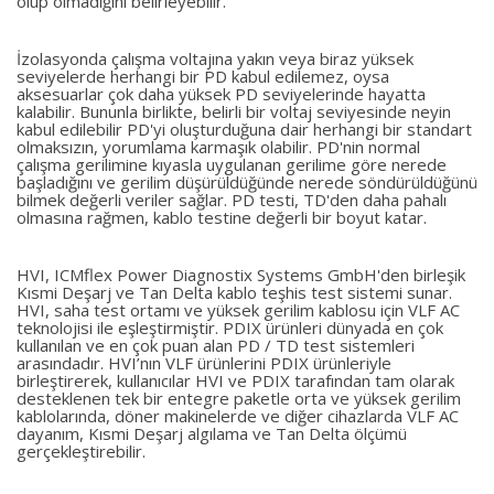
olup olmadığını belirleyebilir.
İzolasyonda çalışma voltajına yakın veya biraz yüksek
seviyelerde herhangi bir PD kabul edilemez, oysa
aksesuarlar çok daha yüksek PD seviyelerinde hayatta
kalabilir. Bununla birlikte, belirli bir voltaj seviyesinde neyin
kabul edilebilir PD'yi oluşturduğuna dair herhangi bir standart
olmaksızın, yorumlama karmaşık olabilir. PD'nin normal
çalışma gerilimine kıyasla uygulanan gerilime göre nerede
başladığını ve gerilim düşürüldüğünde nerede söndürüldüğünü
bilmek değerli veriler sağlar. PD testi, TD'den daha pahalı
olmasına rağmen, kablo testine değerli bir boyut katar.
HVI, ICMflex Power Diagnostix Systems GmbH'den birleşik
Kısmi Deşarj ve Tan Delta kablo teşhis test sistemi sunar.
HVI, saha test ortamı ve yüksek gerilim kablosu için VLF AC
teknolojisi ile eşleştirmiştir. PDIX ürünleri dünyada en çok
kullanılan ve en çok puan alan PD / TD test sistemleri
arasındadır. HVI’nın VLF ürünlerini PDIX ürünleriyle
birleştirerek, kullanıcılar HVI ve PDIX tarafından tam olarak
desteklenen tek bir entegre paketle orta ve yüksek gerilim
kablolarında, döner makinelerde ve diğer cihazlarda VLF AC
dayanım, Kısmi Deşarj algılama ve Tan Delta ölçümü
gerçekleştirebilir.