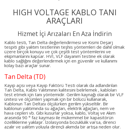
HIGH VOLTAGE KABLO TANI
ARAÇLARI
Hizmet İçi Arızaları En Aza İndirin
Kablo testi, Tan Delta değerlendirmesi ve Kısmi Deşarj
tespiti gibi yalıtım testlerinin teşhis yöntemleri de dahil olmak
üzere birçok konuyu ve çok çeşitli test yöntemlerini ve
ekipmanlarını kapsar. HVI, VLF dayanım testine ek olarak
kablo sağlığını değerlendirmek için en güvenilir ve kullanımı
kolay bazı araçlar sunar.
Tan Delta (TD)
Kayıp açısı veya Kayıp Faktörü Testi olarak da adlandırılan
Tan Delta, Kablo Yalıtımının kalitesini belirlemek , kabloları
test etmek için tanı yöntemidir. Gerilim kaynağı olarak bir VLF
ünitesi ve ölçümleri yapmak için bir bölücü kullanarak,
Kablonun Tan Deltası ölçülürken gerilim yükseltilir. Bir
kablonun yalıtımında su ağaçları, elektrik ağaçları, nem ve
hava cepleri vb. Gibi kusurlar yoksa, kablo, Voltaj ve Akım
arasında 90 ° faz kayması ile mükemmel bir kapasitörün
özelliklerine yaklaşır. İzolasyonda bozuklulık varsa, direnci
azalır ve yalıtım yoluyla dirençli akımda bir artışa neden olur.