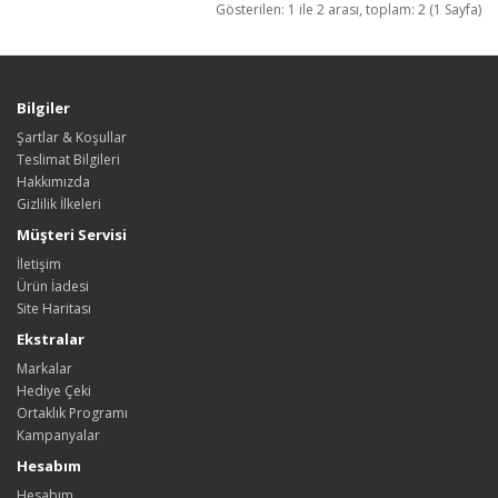
Gösterilen: 1 ile 2 arası, toplam: 2 (1 Sayfa)
Bilgiler
Şartlar & Koşullar
Teslimat Bilgileri
Hakkımızda
Gizlilik İlkeleri
Müşteri Servisi
İletişim
Ürün İadesi
Site Haritası
Ekstralar
Markalar
Hediye Çeki
Ortaklık Programı
Kampanyalar
Hesabım
Hesabım