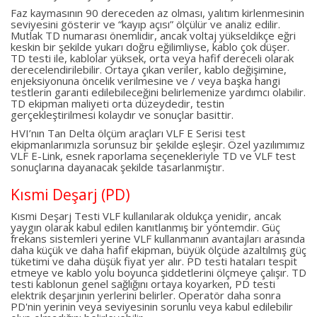
Faz kaymasının 90 dereceden az olması, yalıtım kirlenmesinin
seviyesini gösterir ve “kayıp açısı” ölçülür ve analiz edilir.
Mutlak TD numarası önemlidir, ancak voltaj yükseldikçe eğri
keskin bir şekilde yukarı doğru eğilimliyse, kablo çok düşer.
TD testi ile, kablolar yüksek, orta veya hafif dereceli olarak
derecelendirilebilir. Ortaya çıkan veriler, kablo değişimine,
enjeksiyonuna öncelik verilmesine ve / veya başka hangi
testlerin garanti edilebileceğini belirlemenize yardımcı olabilir.
TD ekipman maliyeti orta düzeydedir, testin
gerçekleştirilmesi kolaydır ve sonuçlar basittir.
HVI’nın Tan Delta ölçüm araçları VLF E Serisi test
ekipmanlarımızla sorunsuz bir şekilde eşleşir. Özel yazılımımız
VLF E-Link, esnek raporlama seçenekleriyle TD ve VLF test
sonuçlarına dayanacak şekilde tasarlanmıştır.
Kısmi Deşarj (PD)
Kısmi Deşarj Testi VLF kullanılarak oldukça yenidir, ancak
yaygın olarak kabul edilen kanıtlanmış bir yöntemdir. Güç
frekans sistemleri yerine VLF kullanmanın avantajları arasında
daha küçük ve daha hafif ekipman, büyük ölçüde azaltılmış güç
tüketimi ve daha düşük fiyat yer alır. PD testi hataları tespit
etmeye ve kablo yolu boyunca şiddetlerini ölçmeye çalışır. TD
testi kablonun genel sağlığını ortaya koyarken, PD testi
elektrik deşarjının yerlerini belirler. Operatör daha sonra
PD'nin yerinin veya seviyesinin sorunlu veya kabul edilebilir